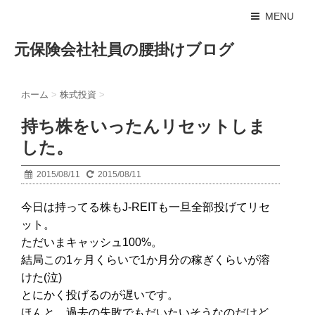
MENU
元保険会社社員の腰掛けブログ
ホーム
>
株式投資
>
持ち株をいったんリセットしま
した。
2015/08/11
2015/08/11
今日は持ってる株もJ-REITも一旦全部投げてリセ
ット。
ただいまキャッシュ100%。
結局この1ヶ月くらいで1か月分の稼ぎくらいが溶
けた(泣)
とにかく投げるのが遅いです。
ほんと、過去の失敗でもだいたいそうなのだけど、