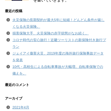
を書いていきます。
最近の投稿
火災保険の長期契約が最大5年に短縮！どんどん条件が厳し
くなる火災保険。
損害保険大手、火災保険の赤字状態がなお続く。
コロナ時代の安心旅行！近畿ツーリストの新保険付き旅行プ
ラン
ジェイアイ傷害火災、2019年度の海外旅行保険事故データ
を発表
10代・高校生による自転車事故が大幅増。自転車保険での
備えを。
最近のコメント
アーカイブ
2021年4月