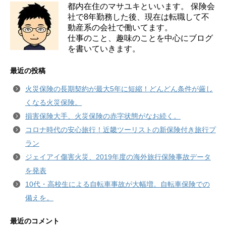
都内在住のマサユキといいます。 保険会
社で8年勤務した後、現在は転職して不
動産系の会社で働いてます。
仕事のこと、趣味のことを中心にブログ
を書いていきます。
最近の投稿
火災保険の長期契約が最大5年に短縮！どんどん条件が厳し
くなる火災保険。
損害保険大手、火災保険の赤字状態がなお続く。
コロナ時代の安心旅行！近畿ツーリストの新保険付き旅行プ
ラン
ジェイアイ傷害火災、2019年度の海外旅行保険事故データ
を発表
10代・高校生による自転車事故が大幅増。自転車保険での
備えを。
最近のコメント