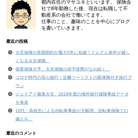
都内在住のマサユキといいます。 保険会
社で8年勤務した後、現在は転職して不
動産系の会社で働いてます。
仕事のこと、趣味のことを中心にブログ
を書いていきます。
最近の投稿
火災保険の長期契約が最大5年に短縮！どんどん条件が厳し
くなる火災保険。
損害保険大手、火災保険の赤字状態がなお続く。
コロナ時代の安心旅行！近畿ツーリストの新保険付き旅行プ
ラン
ジェイアイ傷害火災、2019年度の海外旅行保険事故データ
を発表
10代・高校生による自転車事故が大幅増。自転車保険での
備えを。
最近のコメント