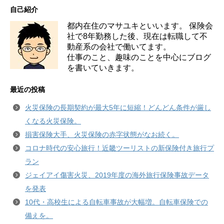
自己紹介
都内在住のマサユキといいます。 保険会
社で8年勤務した後、現在は転職して不
動産系の会社で働いてます。
仕事のこと、趣味のことを中心にブログ
を書いていきます。
最近の投稿
火災保険の長期契約が最大5年に短縮！どんどん条件が厳し
くなる火災保険。
損害保険大手、火災保険の赤字状態がなお続く。
コロナ時代の安心旅行！近畿ツーリストの新保険付き旅行プ
ラン
ジェイアイ傷害火災、2019年度の海外旅行保険事故データ
を発表
10代・高校生による自転車事故が大幅増。自転車保険での
備えを。