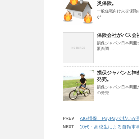
災保険。
一般住宅向け火災保険
が …
保険会社がバス会
損保ジャパン日本興亜
覆面調 …
損保ジャパンと神
発売。
損保ジャパン日本興亜
の発売 …
PREV
AIG損保、PayPay支払
NEXT
10代・高校生による自転車