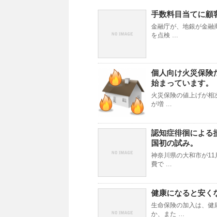
手数料目当てに顧
金融庁が、地銀が金融
を点検 …
個人向け火災保険
始まっています。
火災保険の値上げが相
が増 …
認知症徘徊による
国初の試み。
神奈川県の大和市が1
費で …
健康になると安く
生命保険の加入は、健
か、また …