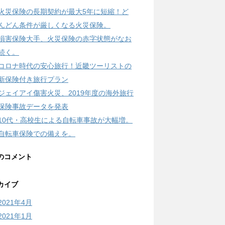
火災保険の長期契約が最大5年に短縮！ど
んどん条件が厳しくなる火災保険。
損害保険大手、火災保険の赤字状態がなお
続く。
コロナ時代の安心旅行！近畿ツーリストの
新保険付き旅行プラン
ジェイアイ傷害火災、2019年度の海外旅行
保険事故データを発表
10代・高校生による自転車事故が大幅増。
自転車保険での備えを。
のコメント
カイブ
2021年4月
2021年1月