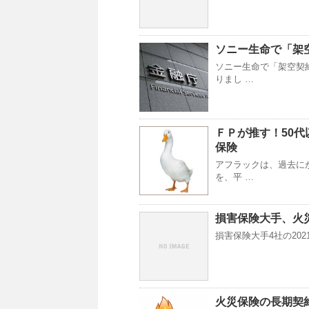
ソニー生命で「架
ソニー生命で「架空契
りまし …
ＦＰが推す！50
保険
アフラックは、過去に
を、平 …
損害保険大手、火
損害保険大手4社の20
火災保険の長期契