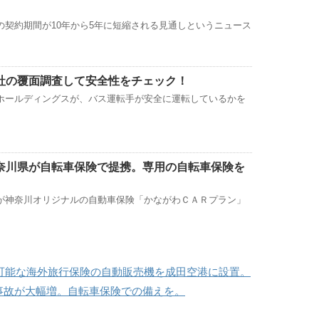
の契約期間が10年から5年に短縮される見通しというニュース
社の覆面調査して安全性をチェック！
ホールディングスが、バス運転手が安全に運転しているかを
奈川県が自転車保険で提携。専用の自転車保険を
が神奈川オリジナルの自動車保険「かながわＣＡＲプラン」
いが可能な海外旅行保険の自動販売機を成田空港に設置。
事故が大幅増。自転車保険での備えを。