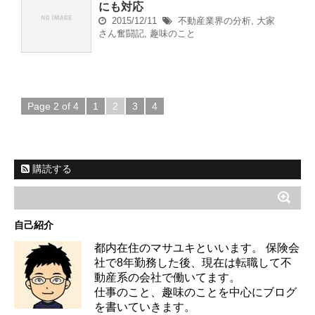
にも対応
2015/12/11
不動産業界の分析
,
大家
さん奮闘記
,
趣味のこと
Page 2 of 4
1
2
3
4
購読する
自己紹介
都内在住のマサユキといいます。 保険会
社で8年勤務した後、現在は転職して不
動産系の会社で働いてます。
仕事のこと、趣味のことを中心にブログ
を書いていきます。