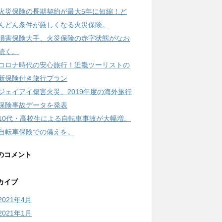
火災保険の長期契約が最大5年に短縮！ど
んどん条件が厳しくなる火災保険。
損害保険大手、火災保険の赤字状態がなお
続く。
コロナ時代の安心旅行！近畿ツーリストの
新保険付き旅行プラン
ジェイアイ傷害火災、2019年度の海外旅行
保険事故データを発表
10代・高校生による自転車事故が大幅増。
自転車保険での備えを。
のコメント
カイブ
2021年4月
2021年1月