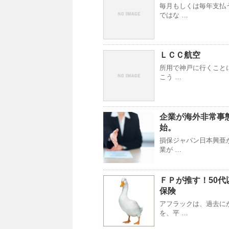
毎月もしくは毎年支払
ではな …
ＬＣＣ航空
所用で神戸に行くこと
こう …
企業が海外非常事
始。
損保ジャパン日本興亜
業が …
ＦＰが推す！50
保険
アフラックは、過去に
を、平 …