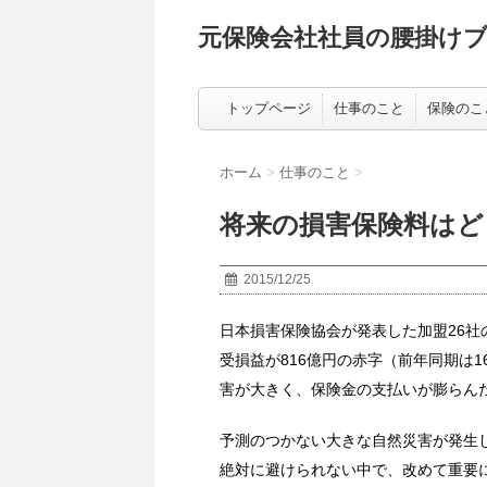
元保険会社社員の腰掛け
トップページ
仕事のこと
保険のこ
ホーム
>
仕事のこと
>
将来の損害保険料はど
2015/12/25
日本損害保険協会が発表した加盟26社
受損益が816億円の赤字（前年同期は
害が大きく、保険金の支払いが膨らん
予測のつかない大きな自然災害が発生
絶対に避けられない中で、改めて重要