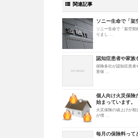
関連記事
ソニー生命で「架
ソニー生命で「架空契
りまし …
認知症患者や家族
保険各社が認知症患者
害保 …
個人向け火災保険
始まっています。
火災保険の値上げが相
が増 …
毎月の保険料って