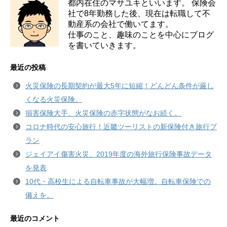
都内在住のマサユキといいます。 保険会
社で8年勤務した後、現在は転職して不
動産系の会社で働いてます。
仕事のこと、趣味のことを中心にブログ
を書いていきます。
最近の投稿
火災保険の長期契約が最大5年に短縮！どんどん条件が厳し
くなる火災保険。
損害保険大手、火災保険の赤字状態がなお続く。
コロナ時代の安心旅行！近畿ツーリストの新保険付き旅行プ
ラン
ジェイアイ傷害火災、2019年度の海外旅行保険事故データ
を発表
10代・高校生による自転車事故が大幅増。自転車保険での
備えを。
最近のコメント