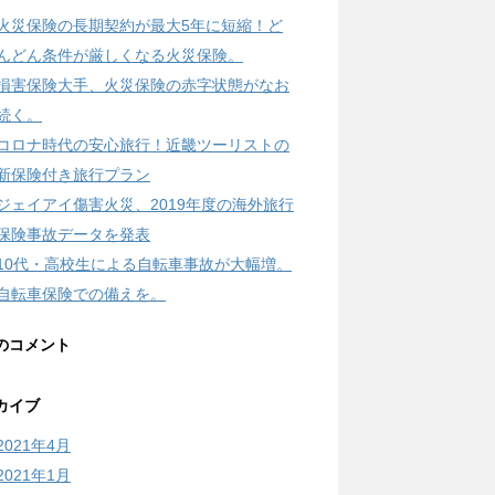
火災保険の長期契約が最大5年に短縮！ど
んどん条件が厳しくなる火災保険。
損害保険大手、火災保険の赤字状態がなお
続く。
コロナ時代の安心旅行！近畿ツーリストの
新保険付き旅行プラン
ジェイアイ傷害火災、2019年度の海外旅行
保険事故データを発表
10代・高校生による自転車事故が大幅増。
自転車保険での備えを。
のコメント
カイブ
2021年4月
2021年1月