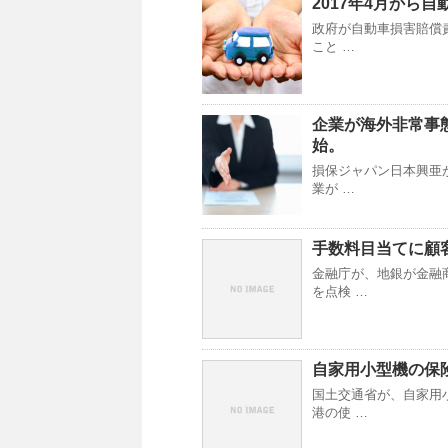
2017年4月から
政府が自動車損害賠償
こと …
企業が海外非常事
始。
損保ジャパン日本興亜
業が …
手数料目当てに顧
金融庁が、地銀が金融
を点検 …
自家用小型機の保
国土交通省が、自家用
港の使 …