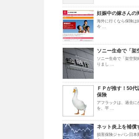
妊娠中の嫁さんの
海外に行くなら保険は
今 …
ソニー生命で「架
ソニー生命で「架空契
りまし …
ＦＰが推す！50
保険
アフラックは、過去に
を、平 …
ネット炎上を補償
損害保険ジャパン日本