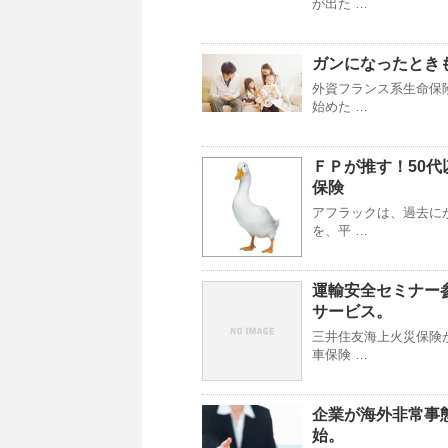
が出た …
ガンになったとき
外資フランス系生命保
始めた …
ＦＰが推す！50
保険
アフラックは、過去に
を、平 …
運輸安全セミナー
サービス。
三井住友海上火災保険
車保険 …
企業が海外非常事
始。