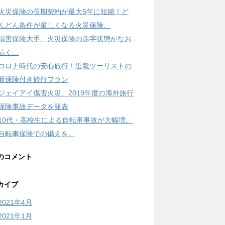
火災保険の長期契約が最大5年に短縮！ど
んどん条件が厳しくなる火災保険。
損害保険大手、火災保険の赤字状態がなお
続く。
コロナ時代の安心旅行！近畿ツーリストの
新保険付き旅行プラン
ジェイアイ傷害火災、2019年度の海外旅行
保険事故データを発表
10代・高校生による自転車事故が大幅増。
自転車保険での備えを。
のコメント
カイブ
2021年4月
2021年1月