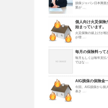
損保ジャパン日本興亜
業が …
個人向け火災保険
始まっています。
火災保険の値上げが相
が増 …
毎月の保険料って
毎月もしくは毎年支払
ではな …
AIG損保の保険
今回、AIG損保から
表さ …